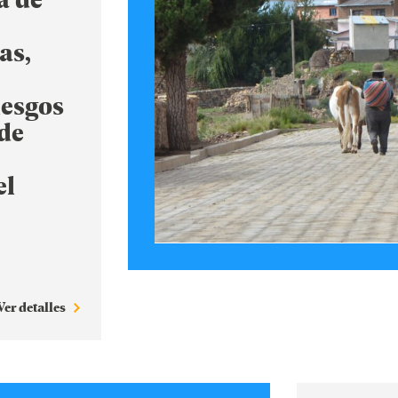
as,
iesgos
 de
el
Ver detalles