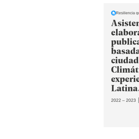
Resiliencia q
Asisten
elabora
public
basada
ciudad
Climáti
experi
Latina
2022 – 2023