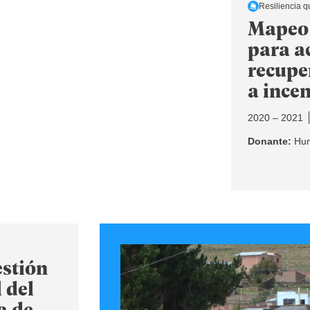
Resiliencia q
Mapeo 
para a
recupe
a incen
2020 – 2021
Donante:
Hum
estión
 del
a de