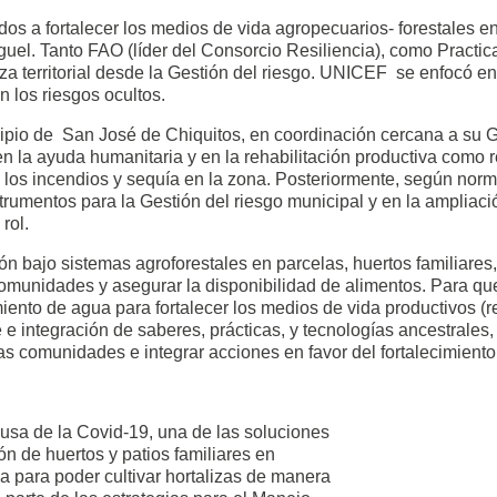
os a fortalecer los medios de vida agropecuarios- forestales e
el. Tanto FAO (líder del Consorcio Resiliencia), como Practica
nza territorial desde la Gestión del riesgo. UNICEF se enfocó en
 los riesgos ocultos.
icipio de San José de Chiquitos, en coordinación cercana a su 
 la ayuda humanitaria y en la rehabilitación productiva como r
los incendios y sequía en la zona. Posteriormente, según norma
strumentos para la Gestión del riesgo municipal y en la ampliac
rol.
n bajo sistemas agroforestales en parcelas, huertos familiares,
comunidades y asegurar la disponibilidad de alimentos. Para que
iento de agua para fortalecer los medios de vida productivos (
te e integración de saberes, prácticas, y tecnologías ancestrales
tas comunidades e integrar acciones en favor del fortalecimient
ausa de la Covid-19, una de las soluciones
ón de huertos y patios familiares en
a para poder cultivar hortalizas de manera