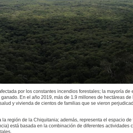
 afectada por los constantes incendios forestales; la mayoría d
de ganado. En el año 2019, más de 1.9 millones de hectáreas d
salud y vivienda de cientos de familias que se vieron perjudic
la región de la Chiquitania; además, representa el espacio de 
cia) está basada en la combinación de diferentes actividades 
tales.