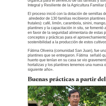
orgánica para el beneficio de las familias y so
Integral y Resiliente de la Agricultura Familiar
El proceso inició con la dotación de semillas d
alrededor de 130 familias recibieron plantines
frutales): café, limón, carambola, sinini, mango
plantines y la capacitación in situ, se fomentó
en favor de la seguridad alimentaria de estas
conceptos y prácticas para el aprovechamiento 
sostenibilidad a la producción de estos cultivo
Fátima Oliveira (comunidad San Juan), fue una
plantines que se entregaron. Fátima señaló qu
huerto que tenían en su casa se vio gravement
hortalizas y los plantines tenemos una nueva 
siguiente año».
Buenas prácticas a partir 