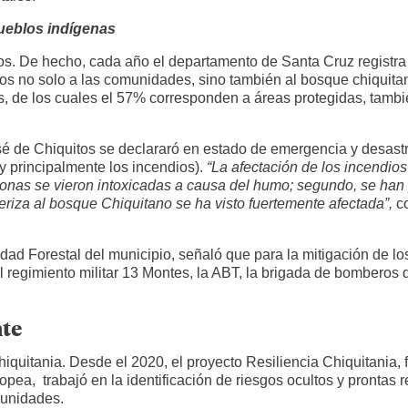
pueblos indígenas
os. De hecho, cada año el departamento de Santa Cruz registra 
s no solo a las comunidades, sino también al bosque chiquita
ios, de los cuales el 57% corresponden a áreas protegidas, tam
é de Chiquitos se declararó en estado de emergencia y desastr
 y principalmente los incendios).
“La afectación de los incendios
ersonas se vieron intoxicadas a causa del humo; segundo, se han
teriza al bosque Chiquitano se ha visto fuertemente afectada”,
co
dad Forestal del municipio, señaló que para la mitigación de l
 el regimiento militar 13 Montes, la ABT, la brigada de bombero
nte
iquitania. Desde el 2020, el proyecto Resiliencia Chiquitania,
opea, trabajó en la identificación de riesgos ocultos y prontas 
munidades.