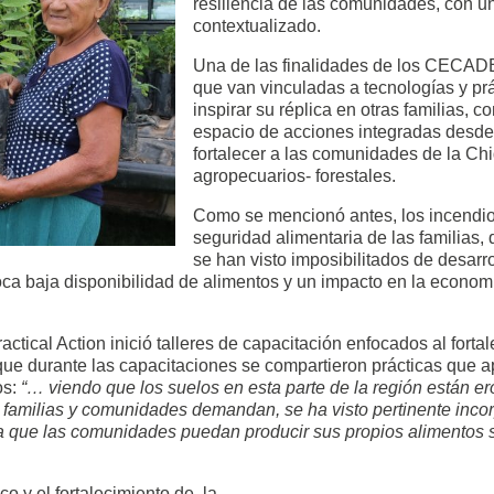
resiliencia de las comunidades, con u
contextualizado.
Una de las finalidades de los CECADE
que van vinculadas a tecnologías y prác
inspirar su réplica en otras familias, 
espacio de acciones integradas desde
fortalecer a las comunidades de la Chi
agropecuarios- forestales.
Como se mencionó antes, los incendios
seguridad alimentaria de las familias
se han visto imposibilitados de desar
a baja disponibilidad de alimentos y un impacto en la economí
ical Action inició talleres de capacitación enfocados al fort
que durante las capacitaciones se compartieron prácticas que ap
os:
“… viendo que los suelos en esta parte de la región están e
familias y comunidades demandan, se ha visto pertinente incor
ara que las comunidades puedan producir sus propios alimentos s
co y el fortalecimiento de la