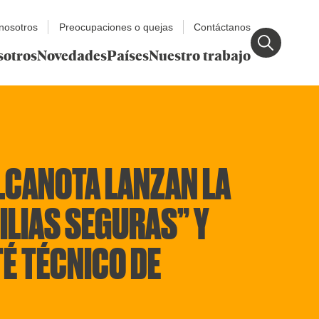
nosotros
Preocupaciones o quejas
Contáctanos
sotros
Novedades
Países
Nuestro trabajo
ILCANOTA LANZAN LA
LIAS SEGURAS” Y
É TÉCNICO DE