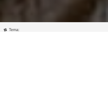
Tema:
Energía que transforma
Fecha:
2 de marzo, 2018
País:
Perú
Compartir:
Idea de negocio