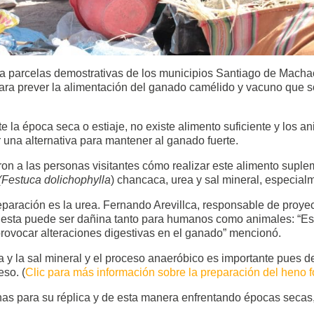
da a parcelas demostrativas de los municipios Santiago de Mac
 para prever la alimentación del ganado camélido y vacuno que s
e la época seca o estiaje, no existe alimento suficiente y los a
 una alternativa para mantener al ganado fuerte.
ron a las personas visitantes cómo realizar este alimento supl
(Festuca dolichophylla
) chancaca, urea y sal mineral, especial
eparación es la urea. Fernando Arevillca, responsable de proyect
 esta puede ser dañina tanto para humanos como animales: “Es 
provocar alteraciones digestivas en el ganado” mencionó.
 y la sal mineral y el proceso anaeróbico es importante pues de
so. (
Clic para más información sobre la preparación del heno fo
nas para su réplica y de esta manera enfrentando épocas secas