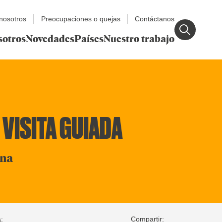
nosotros
Preocupaciones o quejas
Contáctanos
sotros
Novedades
Países
Nuestro trabajo
 VISITA GUIADA
ina
Compartir:
: