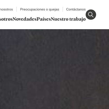
nosotros
Preocupaciones o quejas
Contáctanos
sotros
Novedades
Países
Nuestro trabajo