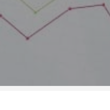
Periodo:
País:
2014
Otros territor