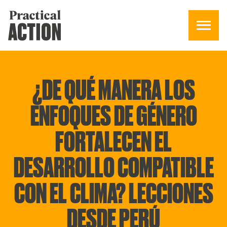
¿DE QUÉ MANERA LOS
ENFOQUES DE GÉNERO
FORTALECEN EL
DESARROLLO COMPATIBLE
CON EL CLIMA? LECCIONES
DESDE PERÚ