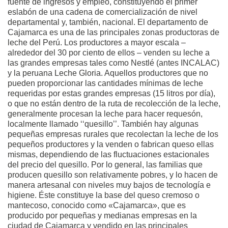
fuente de ingresos y empleo, constituyendo el primer
eslabón de una cadena de comercialización de nivel
departamental y, también, nacional. El departamento de
Cajamarca es una de las principales zonas productoras de
leche del Perú. Los productores a mayor escala –
alrededor del 30 por ciento de ellos – venden su leche a
las grandes empresas tales como Nestlé (antes INCALAC)
y la peruana Leche Gloria. Aquellos productores que no
pueden proporcionar las cantidades mínimas de leche
requeridas por estas grandes empresas (15 litros por día),
o que no están dentro de la ruta de recolección de la leche,
generalmente procesan la leche para hacer requesón,
localmente llamado ‘‘quesillo’’. También hay algunas
pequeñas empresas rurales que recolectan la leche de los
pequeños productores y la venden o fabrican queso ellas
mismas, dependiendo de las fluctuaciones estacionales
del precio del quesillo. Por lo general, las familias que
producen quesillo son relativamente pobres, y lo hacen de
manera artesanal con niveles muy bajos de tecnología e
higiene. Éste constituye la base del queso cremoso o
mantecoso, conocido como «Cajamarca», que es
producido por pequeñas y medianas empresas en la
ciudad de Cajamarca y vendido en las principales