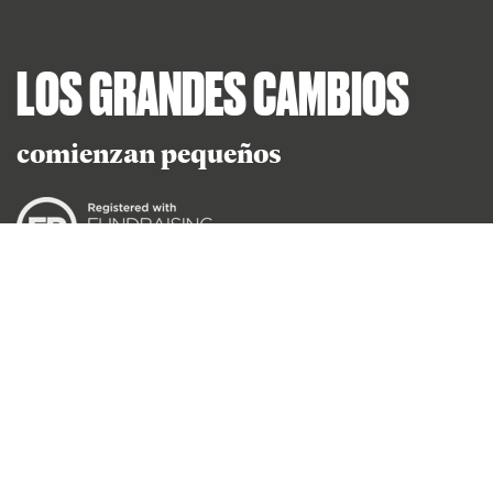
LOS GRANDES CAMBIOS
comienzan pequeños
Reg Charity No 247257
Practical Action
Perú
Bolivia
Oficina Regional de América Latina
Av. Camino Real 456
. Oficina 1304, Torre Real, San Isidro,
Lima, Perú